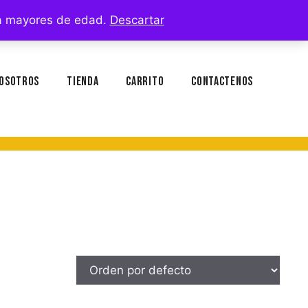
ara mayores de edad.
Descartar
osotros
Tienda
Carrito
Contactenos